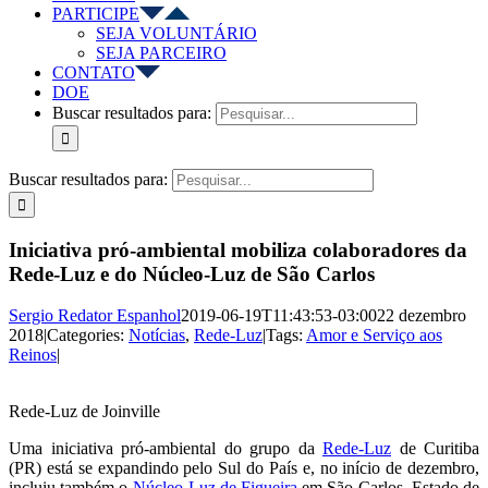
PARTICIPE
SEJA VOLUNTÁRIO
SEJA PARCEIRO
CONTATO
DOE
Buscar resultados para:
Buscar resultados para:
Iniciativa pró-ambiental mobiliza colaboradores da
Rede-Luz e do Núcleo-Luz de São Carlos
Sergio Redator Espanhol
2019-06-19T11:43:53-03:00
22 dezembro
2018
|
Categories:
Notícias
,
Rede-Luz
|
Tags:
Amor e Serviço aos
Reinos
|
Rede-Luz de Joinville
Uma iniciativa pró-ambiental do grupo da
Rede-Luz
de Curitiba
(PR) está se expandindo pelo Sul do País e, no início de dezembro,
incluiu também o
Núcleo-Luz de Figueira
em São Carlos, Estado de