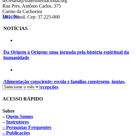
secretaria@fraterinternacional.org
Rua Pres. Antônio Carlos, 375
Carmo da Cachoeira
Doações
MG | Brasil. Cep: 37.225-000
NOTÍCIAS
Da Origem à Origem: uma jornada pela história espiritual da
humanidade
Alimentação consciente: escola e famílias constroem, juntas,
novos hábitos e percepções
ACESSO RÁPIDO
Sobre
–
Quem Somos
–
Instrutores
– Perguntas Frequentes
– Publicações