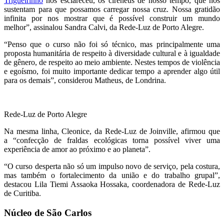
Trigueirinho
nos esclareceu, os cireneus de nosso tempo, que nos
sustentam para que possamos carregar nossa cruz. Nossa gratidão
infinita por nos mostrar que é possível construir um mundo
melhor”, assinalou Sandra Calvi, da Rede-Luz de Porto Alegre.
“Penso que o curso não foi só técnico, mas principalmente uma
proposta humanitária de respeito à diversidade cultural e à igualdade
de gênero, de respeito ao meio ambiente. Nestes tempos de violência
e egoísmo, foi muito importante dedicar tempo a aprender algo útil
para os demais”, considerou Matheus, de Londrina.
Rede-Luz de Porto Alegre
Na mesma linha, Cleonice, da Rede-Luz de Joinville, afirmou que
a “confecção de fraldas ecológicas torna possível viver uma
experiência de amor ao próximo e ao planeta”.
“O curso desperta não só um impulso novo de serviço, pela costura,
mas também o fortalecimento da união e do trabalho grupal”,
destacou Lila Tiemi Assaoka Hossaka, coordenadora de Rede-Luz
de Curitiba.
Núcleo de São Carlos