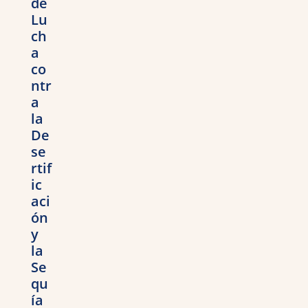
de
Lu
ch
a
co
ntr
a
la
De
se
rtif
ic
aci
ón
y
la
Se
qu
ía