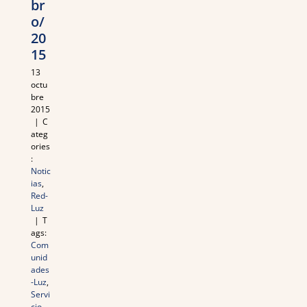
br
o/
20
15
13
octu
bre
2015
|
C
ateg
ories
:
Notic
ias
,
Red-
Luz
|
T
ags:
Com
unid
ades
-Luz
,
Servi
cio