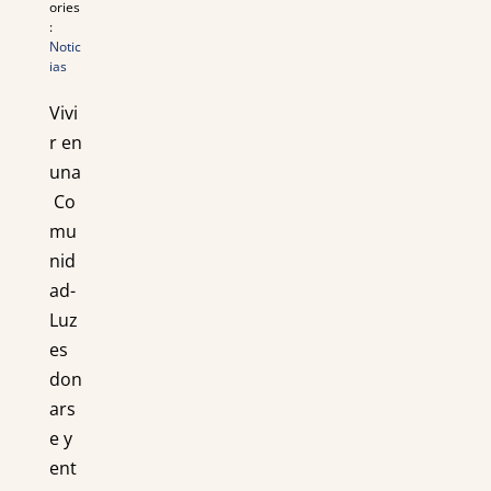
ories
:
Notic
ias
Vivi
r en
una
Co
mu
nid
ad-
Luz
es
don
ars
e y
ent