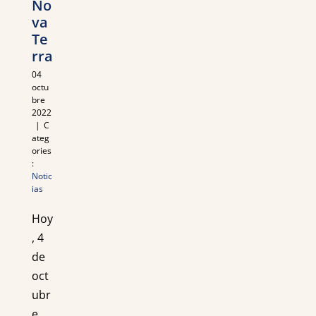
No
va
Te
rra
04
octu
bre
2022
|
C
ateg
ories
:
Notic
ias
Hoy
, 4
de
oct
ubr
e,