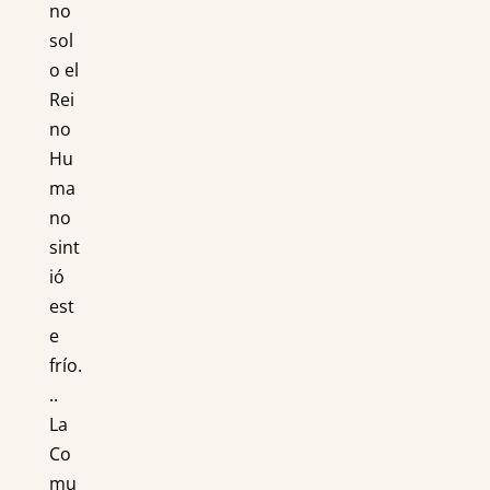
no
sol
o el
Rei
no
Hu
ma
no
sint
ió
est
e
frío.
..
La
Co
mu