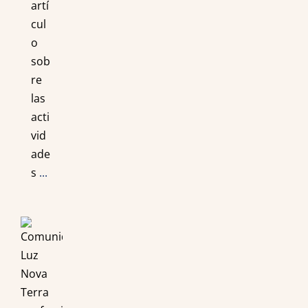
artí
cul
o
sob
re
las
acti
vid
ade
s
...