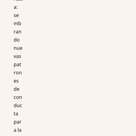
a:
se
mb
ran
do
nue
vas
pat
ron
es
de
con
duc
ta
par
a la