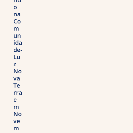
o
na
Co
m
un
ida
de-
Lu
z
No
va
Te
rra
e
m
No
ve
m