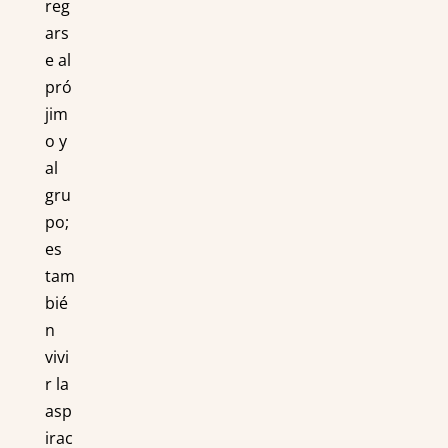
reg
ars
e al
pró
jim
o y
al
gru
po;
es
tam
bié
n
vivi
r la
asp
irac