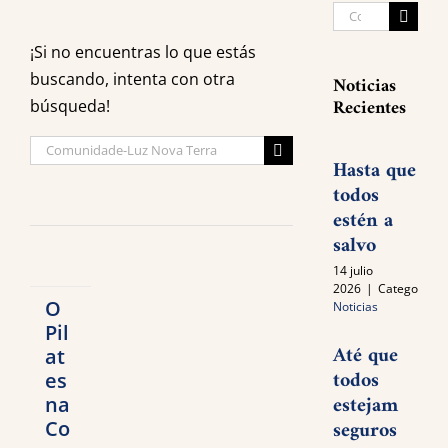
Search
for:
¡Si no encuentras lo que estás
buscando, intenta con otra
Noticias
Recientes
búsqueda!
Search
Hasta que
for:
todos
estén a
salvo
14 julio
2026
|
Categories:
O
Noticias
Pil
Até que
at
todos
es
estejam
na
seguros
Co