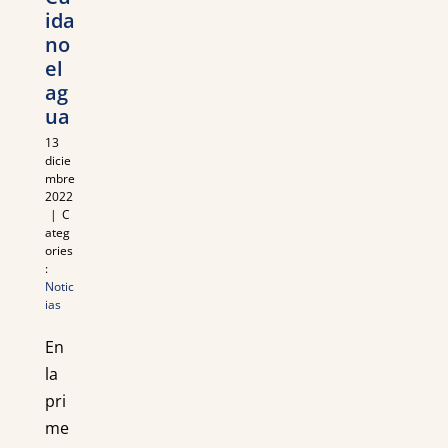
ida
no
el
ag
ua
13
dicie
mbre
2022
|
C
ateg
ories
:
Notic
ias
En
la
pri
me