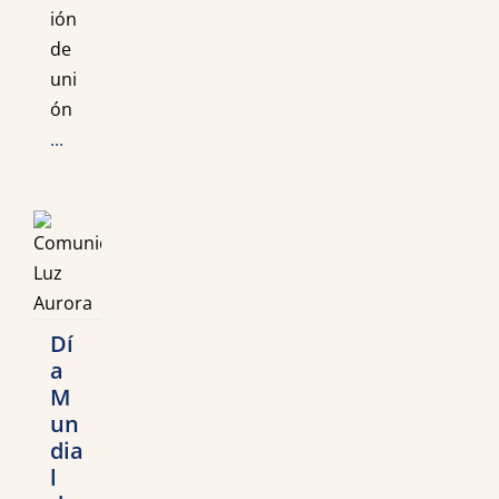
ión
de
uni
ón
...
Dí
a
M
un
dia
l