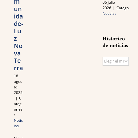
m
06 julio
un
2026
|
Categories:
Noticias
ida
de-
Lu
Histórico
z
de noticias
No
va
Te
Histórico
rra
de
18
noticias
agos
to
2025
|
C
ateg
ories
:
Notic
ias