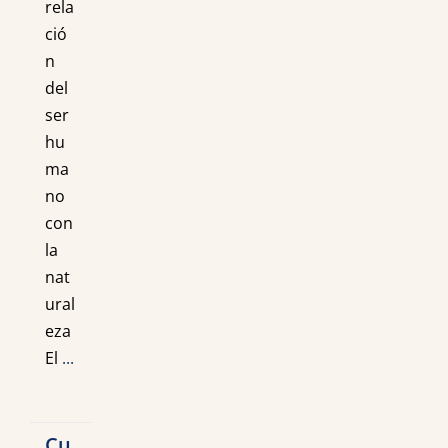
rela
ció
n
del
ser
hu
ma
no
con
la
nat
ural
eza
El
...
Cu