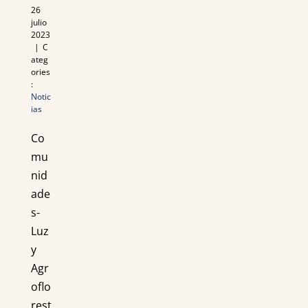
26
julio
2023
|
C
ateg
ories
:
Notic
ias
Co
mu
nid
ade
s-
Luz
y
Agr
oflo
rest