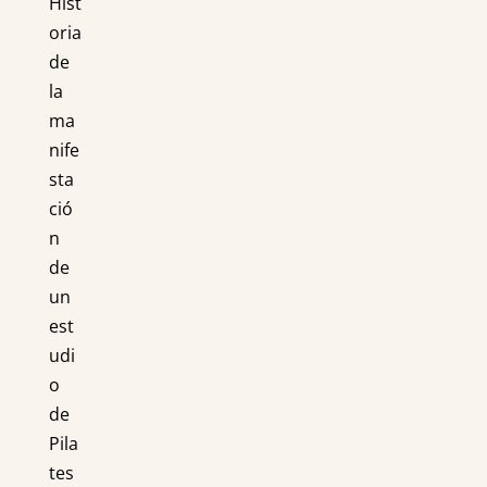
Hist
oria
de
la
ma
nife
sta
ció
n
de
un
est
udi
o
de
Pila
tes