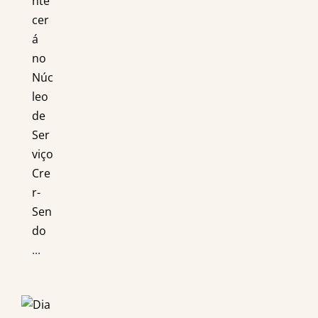
nte
cer
á
no
Núc
leo
de
Ser
viço
Cre
r-
Sen
do
...