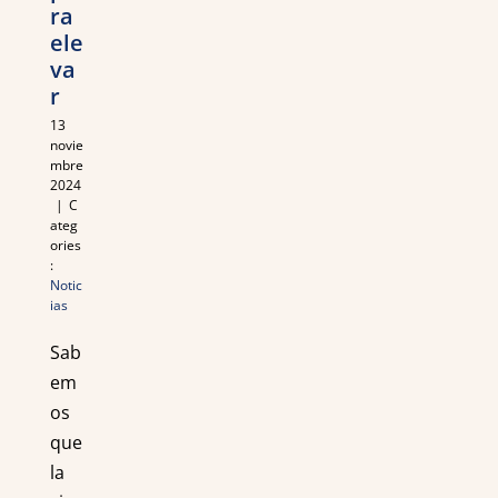
ra
ele
va
r
13
novie
mbre
2024
|
C
ateg
ories
:
Notic
ias
Sab
em
os
que
la