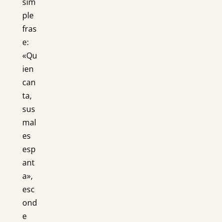
sim
ple
fras
e:
«Qu
ien
can
ta,
sus
mal
es
esp
ant
a»,
esc
ond
e