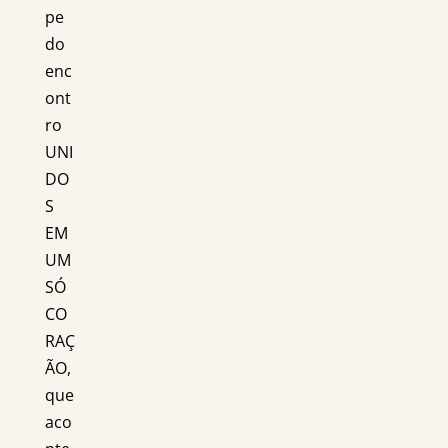
pe
do
enc
ont
ro
UNI
DO
S
EM
UM
SÓ
CO
RAÇ
ÃO,
que
aco