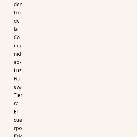
den
tro
de
la
Co
mu
nid
ad-
Luz
Nu
eva
Tier
ra
El
cue
rpo
físic