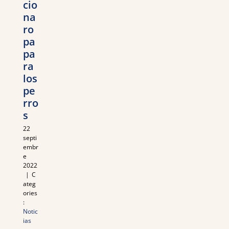
cio
na
ro
pa
pa
ra
los
pe
rro
s
22
septi
embr
e
2022
|
C
ateg
ories
:
Notic
ias