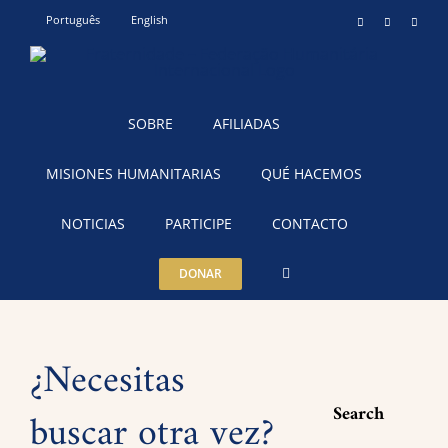
Skip
Português
English
Instagram
YouTube
Teleg
to
content
SOBRE
AFILIADAS
MISIONES HUMANITARIAS
QUÉ HACEMOS
NOTICIAS
PARTICIPE
CONTACTO
DONAR
¿Necesitas
Search
buscar otra vez?