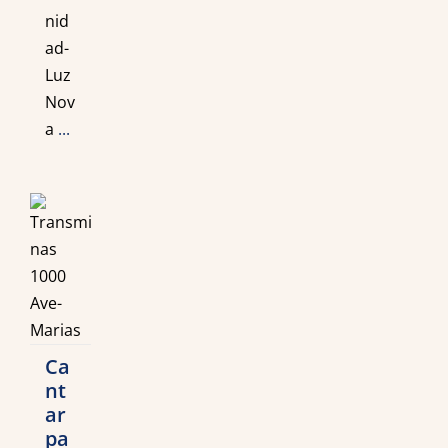
nid
ad-
Luz
Nov
a
...
Ca
nt
ar
pa