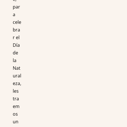
par
a
cele
bra
r el
Día
de
la
Nat
ural
eza,
les
tra
em
os
un