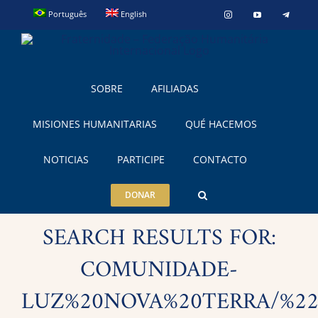
Skip
Português
English
Instagram
YouTube
Telegra
to
content
SOBRE
AFILIADAS
MISIONES HUMANITARIAS
QUÉ HACEMOS
NOTICIAS
PARTICIPE
CONTACTO
DONAR
SEARCH RESULTS FOR:
COMUNIDADE-
LUZ%20NOVA%20TERRA/%22