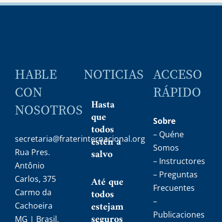
noticias
HABLE
NOTICIAS
ACCESO
CON
RÁPIDO
Hasta
NOSOTROS
que
Sobre
todos
– Quéne
secretaria@fraterinternacional.org
estén a
Somos
salvo
Rua Pres.
– Instructores
Antônio
– Preguntas
Carlos, 375
Até que
Frecuentes
todos
Carmo da
–
estejam
Cachoeira
Publicaciones
seguros
MG | Brasil.