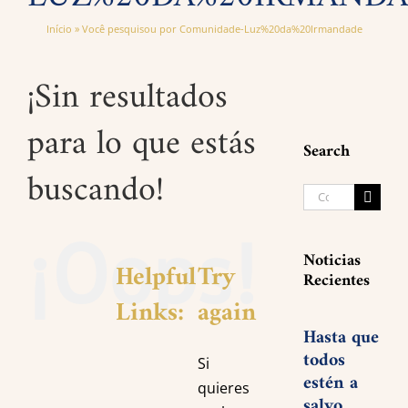
Início
»
Você pesquisou por Comunidade-Luz%20da%20Irmandade
¡Sin resultados
para lo que estás
Search
buscando!
Search
for:
¡Oops!
Noticias
Helpful
Try
Recientes
Links:
again
Hasta que
todos
Si
estén a
quieres
salvo