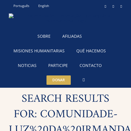
Skip
Português
English
Instagram
YouTube
Teleg
to
content
SOBRE
AFILIADAS
MISIONES HUMANITARIAS
QUÉ HACEMOS
NOTICIAS
PARTICIPE
CONTACTO
DONAR
SEARCH RESULTS
FOR: COMUNIDADE-
LUZ%20DA%20IRMAND