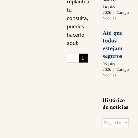
replantear
14 julio
tu
2026
|
Categories:
consulta,
Noticias
puedes
Até que
hacerlo
todos
aquí:
estejam
seguros
Search
06 julio
for:
2026
|
Categories:
Noticias
Histórico
de noticias
Histórico
de