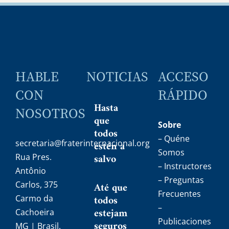
noticias
HABLE
NOTICIAS
ACCESO
CON
RÁPIDO
Hasta
NOSOTROS
que
Sobre
todos
– Quéne
secretaria@fraterinternacional.org
estén a
Somos
salvo
Rua Pres.
– Instructores
Antônio
– Preguntas
Carlos, 375
Até que
Frecuentes
todos
Carmo da
–
estejam
Cachoeira
Publicaciones
seguros
MG | Brasil.