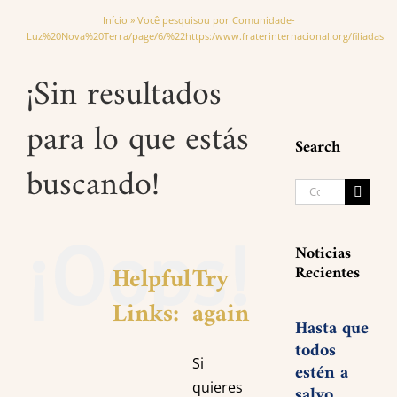
Início
»
Você pesquisou por Comunidade-
Luz%20Nova%20Terra/page/6/%22https:/www.fraterinternacional.org/filiadas
¡Sin resultados
para lo que estás
Search
buscando!
Search
for:
¡Oops!
Noticias
Helpful
Try
Recientes
Links:
again
Hasta que
todos
Si
estén a
quieres
salvo