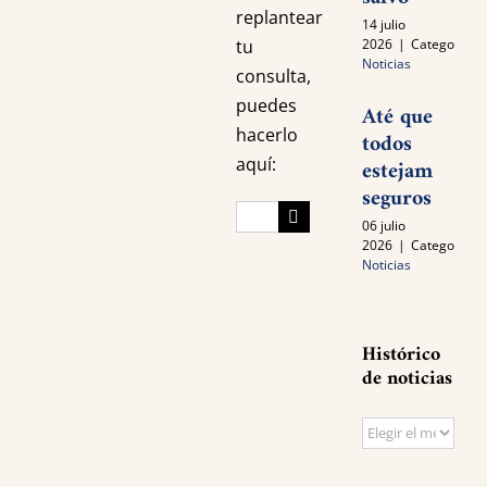
replantear
14 julio
2026
|
Categories:
tu
Noticias
consulta,
puedes
Até que
hacerlo
todos
aquí:
estejam
seguros
Search
06 julio
for:
2026
|
Categories:
Noticias
Histórico
de noticias
Histórico
de