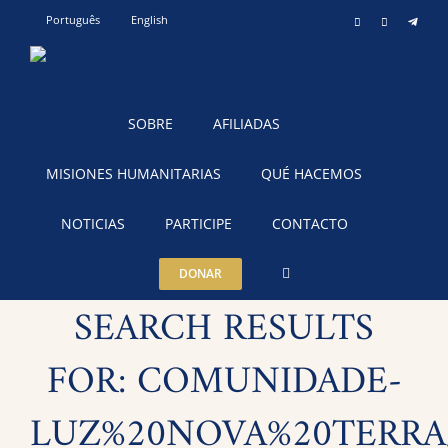
Skip
Português
English
Instagram
YouTube
Teleg
to
content
SOBRE
AFILIADAS
MISIONES HUMANITARIAS
QUÉ HACEMOS
NOTICIAS
PARTICIPE
CONTACTO
DONAR
SEARCH RESULTS
FOR: COMUNIDADE-
LUZ%20NOVA%20TERRA/